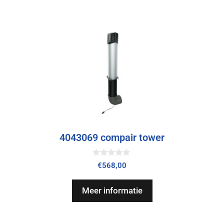
4043069 compair tower
0
€
568,00
v
a
n
Meer informatie
5