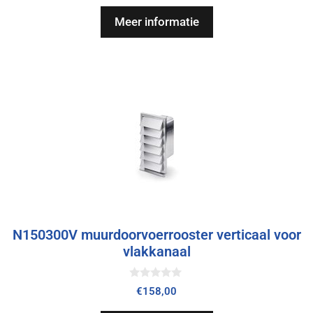
a
n
Meer informatie
5
N150300V muurdoorvoerrooster verticaal voor
vlakkanaal
0
€
158,00
v
a