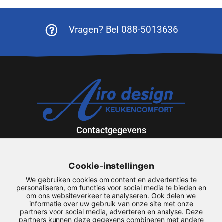
Vragen? Bel 088-5013636
Contactgegevens
Exportweg 12
9301 ZV Roden
Cookie-instellingen
088-5013636
We gebruiken cookies om content en advertenties te
airodesign@airodesign.nl
personaliseren, om functies voor social media te bieden en
om ons websiteverkeer te analyseren. Ook delen we
informatie over uw gebruik van onze site met onze
Snel naar
partners voor social media, adverteren en analyse. Deze
partners kunnen deze gegevens combineren met andere