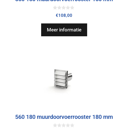
0
€
108,00
v
a
n
Meer informatie
5
560 180 muurdoorvoerrooster 180 mm