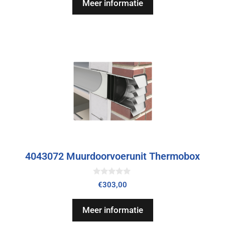
Meer informatie
5
4043072 Muurdoorvoerunit Thermobox
0
€
303,00
v
a
n
Meer informatie
5