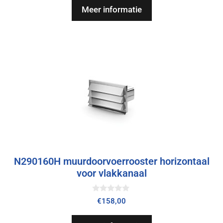
n
Meer informatie
5
N290160H muurdoorvoerrooster horizontaal
voor vlakkanaal
0
€
158,00
v
a
n