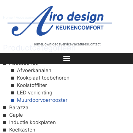
Home
/
Accessoires
/ Muurdoorvoerrooster
Home
Downloads
Service
Vacatures
Contact
Productcategorieën
Accessoires
Afvoerkanalen
Kookplaat toebehoren
Koolstoffilter
LED verlichting
Muurdoorvoerrooster
Barazza
Caple
Inductie kookplaten
Koelkasten