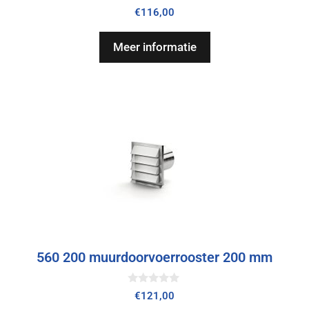
0
€
116,00
v
a
n
Meer informatie
5
560 200 muurdoorvoerrooster 200 mm
0
€
121,00
v