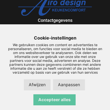
Contactgegevens
Exportweg 12
9301 ZV Roden
Cookie-instellingen
088-5013636
We gebruiken cookies om content en advertenties te
airodesign@airodesign.nl
personaliseren, om functies voor social media te bieden en
om ons websiteverkeer te analyseren. Ook delen we
informatie over uw gebruik van onze site met onze
Snel naar
partners voor social media, adverteren en analyse. Deze
partners kunnen deze gegevens combineren met andere
Service
informatie die u aan ze heeft verstrekt of die ze hebben
Downloads
verzameld op basis van uw gebruik van hun services
Maatwerk
Mijn account
Afwijzen
Aanpassen
Copyright © 2026 Airodesign | | Realisatie door
SiteOnline
|
Accepteer alles
Privacyverklaring
|
Disclaimer
|
Sitemap
|
Algemene
Voorwaarden