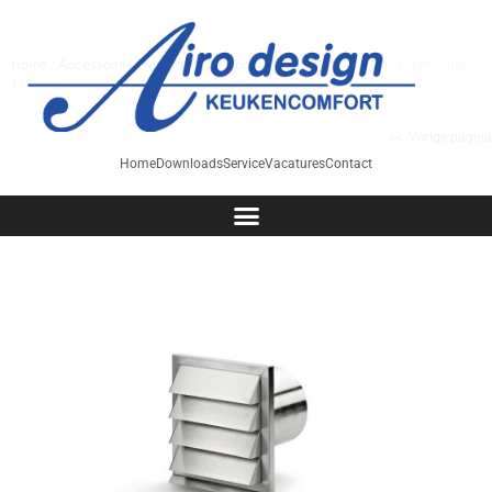
Home
/
Accessoires
/
Muurdoorvoerrooster
/ 560 150 muurdoorvoerrooster
150 mm
<< Vorige pagina
Home
Downloads
Service
Vacatures
Contact