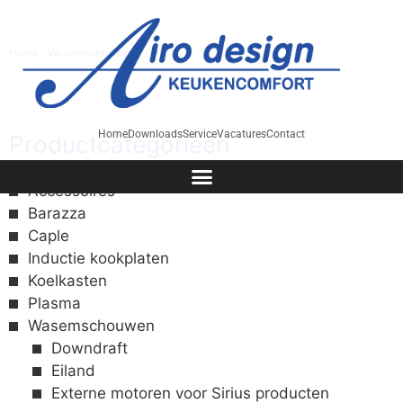
Home
/
Wasemschouwen
/ Wand
Home
Downloads
Service
Vacatures
Contact
Productcategorieën
Accessoires
Barazza
Caple
Inductie kookplaten
Koelkasten
Plasma
Wasemschouwen
Downdraft
Eiland
Externe motoren voor Sirius producten