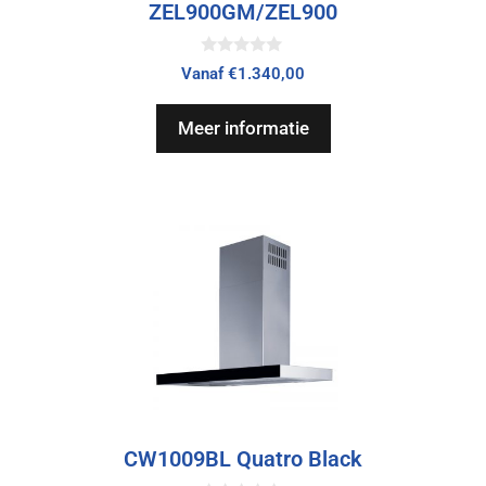
ZEL900GM/ZEL900
0
Vanaf
€
1.340,00
v
a
n
Meer informatie
5
CW1009BL Quatro Black