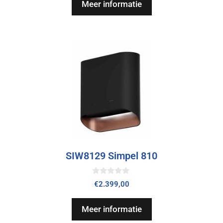
Meer informatie
5
SIW8129 Simpel 810
0
€
2.399,00
v
a
n
Meer informatie
5