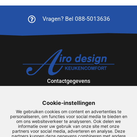
Vragen? Bel 088-5013636
Contactgegevens
Exportweg 12
9301 ZV Roden
Cookie-instellingen
088-5013636
We gebruiken cookies om content en advertenties te
airodesign@airodesign.nl
personaliseren, om functies voor social media te bieden en
om ons websiteverkeer te analyseren. Ook delen we
informatie over uw gebruik van onze site met onze
Snel naar
partners voor social media, adverteren en analyse. Deze
partners kunnen deze gegevens combineren met andere