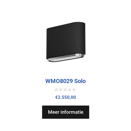
WMO8029 Solo
0
€
2.550,00
v
a
n
Meer informatie
5