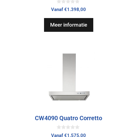
0
Vanaf
€
1.398,00
v
a
n
Meer informatie
5
CW4090 Quatro Corretto
0
Vanaf
€
1.575,00