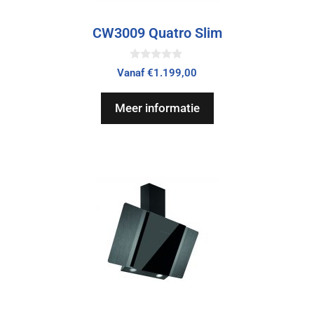
CW3009 Quatro Slim
0
Vanaf
€
1.199,00
v
a
n
Meer informatie
5