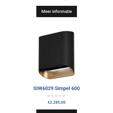
v
a
n
Meer informatie
5
SIW6029 Simpel 600
0
€
2.285,00
v
a
n