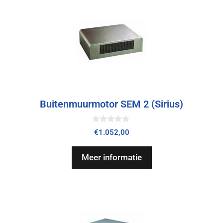
Buitenmuurmotor SEM 2 (Sirius)
0
€
1.052,00
v
a
n
Meer informatie
5