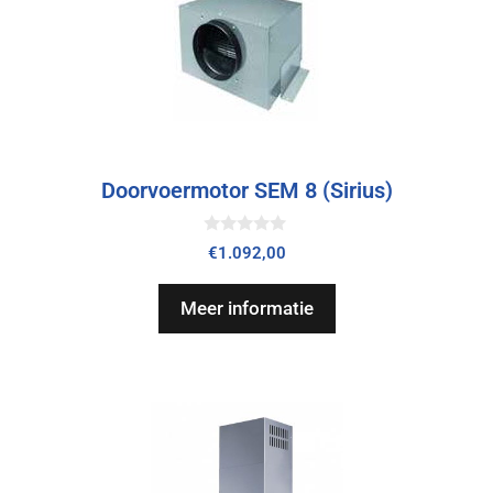
Doorvoermotor SEM 8 (Sirius)
0
€
1.092,00
v
a
n
Meer informatie
5