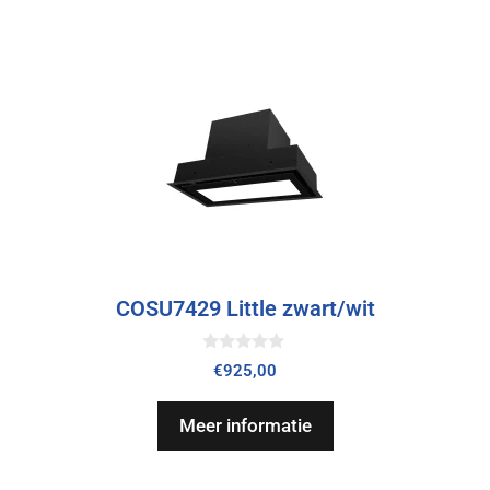
COSU7429 Little zwart/wit
0
€
925,00
v
a
n
Meer informatie
5