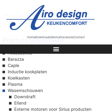
Home
/ Wasemschouwen
Home
Downloads
Service
Vacatures
Contact
Productcategorieën
Accessoires
Barazza
Caple
Inductie kookplaten
Koelkasten
Plasma
Wasemschouwen
Downdraft
Eiland
Externe motoren voor Sirius producten