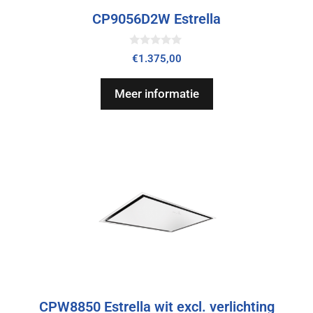
CP9056D2W Estrella
0
€
1.375,00
v
a
n
Meer informatie
5
CPW8850 Estrella wit excl. verlichting