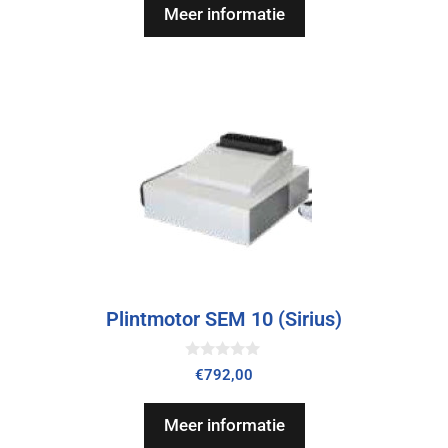
Meer informatie
5
Plintmotor SEM 10 (Sirius)
0
€
792,00
v
a
n
Meer informatie
5