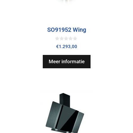
SO91952 Wing
0
€
1.293,00
v
a
n
Meer informatie
5