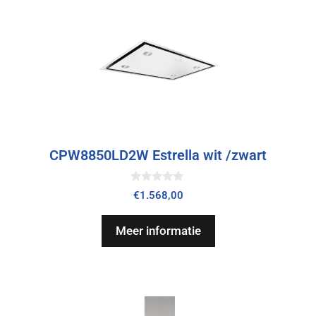
CPW8850LD2W Estrella wit /zwart
0
€
1.568,00
v
a
n
Meer informatie
5