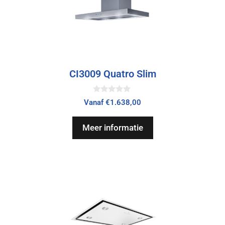
CI3009 Quatro Slim
0
Vanaf
€
1.638,00
v
a
n
Meer informatie
5