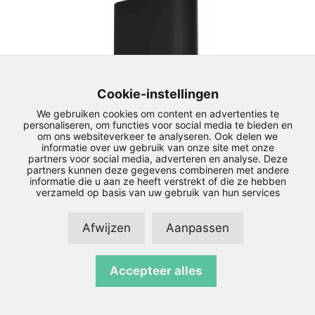
Cookie-instellingen
We gebruiken cookies om content en advertenties te
personaliseren, om functies voor social media te bieden en
SIW8129 Simpel 810
om ons websiteverkeer te analyseren. Ook delen we
informatie over uw gebruik van onze site met onze
partners voor social media, adverteren en analyse. Deze
partners kunnen deze gegevens combineren met andere
0
€
2.399,00
informatie die u aan ze heeft verstrekt of die ze hebben
v
verzameld op basis van uw gebruik van hun services
a
n
Meer informatie
5
Afwijzen
Aanpassen
Accepteer alles