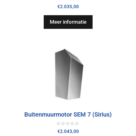
0
€
2.035,00
v
a
n
Meer informatie
5
Buitenmuurmotor SEM 7 (Sirius)
0
€
2.043,00
v