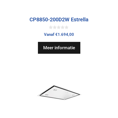
CP8850-200D2W Estrella
0
Vanaf
€
1.694,00
v
a
n
Meer informatie
5