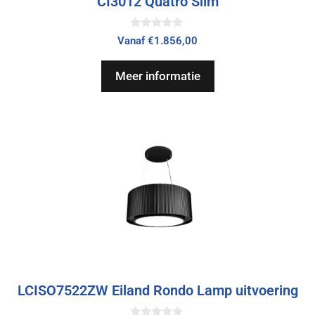
CI3012 Quatro Slim
0
Vanaf
€
1.856,00
v
a
n
Meer informatie
5
LCISO7522ZW Eiland Rondo Lamp uitvoering