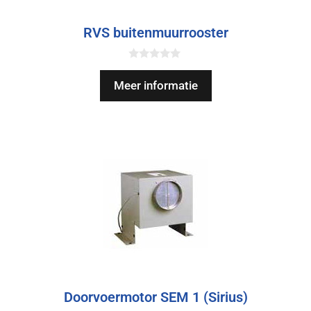
RVS buitenmuurrooster
0
v
Meer informatie
a
n
5
Doorvoermotor SEM 1 (Sirius)