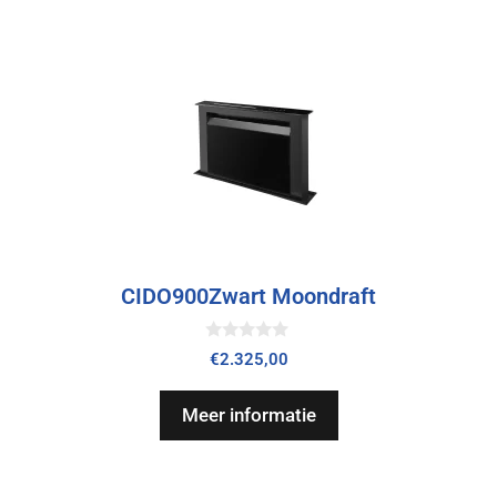
CIDO900Zwart Moondraft
0
€
2.325,00
v
a
n
Meer informatie
5