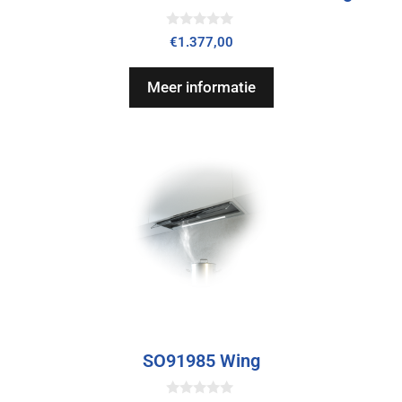
0
€
1.377,00
v
a
n
Meer informatie
5
SO91985 Wing