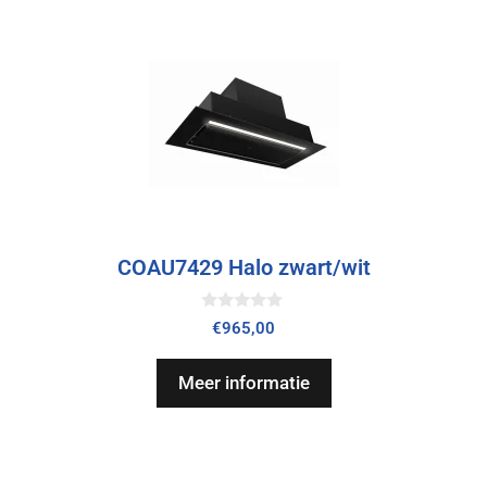
COAU7429 Halo zwart/wit
0
€
965,00
v
a
n
Meer informatie
5