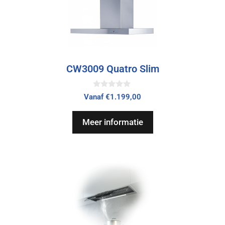
CW3009 Quatro Slim
0
Vanaf
€
1.199,00
v
a
n
Meer informatie
5