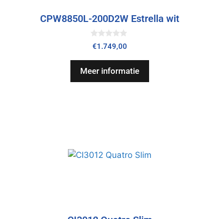
CPW8850L-200D2W Estrella wit
0
€
1.749,00
v
a
n
Meer informatie
5