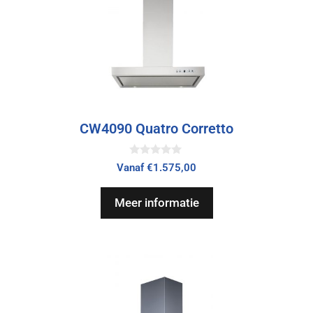
CW4090 Quatro Corretto
0
Vanaf
€
1.575,00
v
a
n
Meer informatie
5