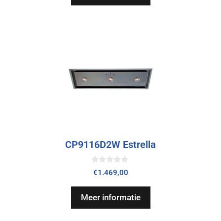
CP9116D2W Estrella
0
€
1.469,00
v
a
n
Meer informatie
5