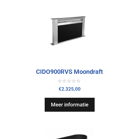
CIDO900RVS Moondraft
0
€
2.325,00
v
a
n
Meer informatie
5