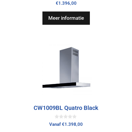
0
€
1.396,00
v
a
n
Meer informatie
5
CW1009BL Quatro Black
0
Vanaf
€
1.398,00
v
a