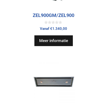
ZEL900GM/ZEL900
0
Vanaf
€
1.340,00
v
a
n
Meer informatie
5