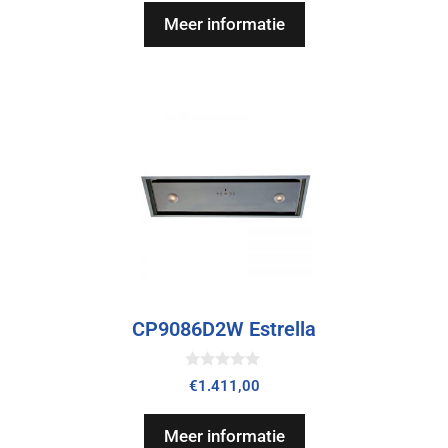
n
Meer informatie
5
CP9086D2W Estrella
0
€
1.411,00
v
a
n
Meer informatie
5