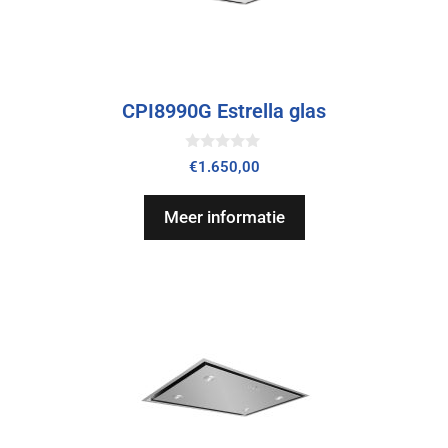
CPI8990G Estrella glas
0
€
1.650,00
v
a
n
Meer informatie
5