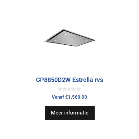
CP8850D2W Estrella rvs
0
Vanaf
€
1.560,00
v
a
n
Meer informatie
5