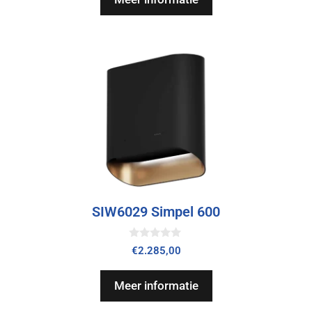
SIW6029 Simpel 600
0
€
2.285,00
v
a
n
Meer informatie
5