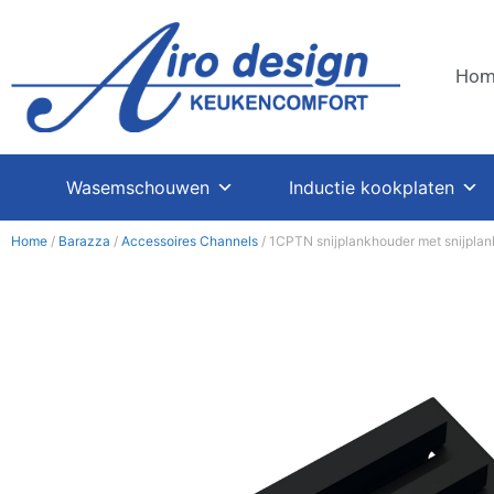
Hom
Wasemschouwen
Inductie kookplaten
Home
/
Barazza
/
Accessoires Channels
/ 1CPTN snijplankhouder met snijpla