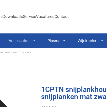
e
Downloads
Service
Vacatures
Contact
Accessoires
Plasma
Wijnkoelers
nken mat zwart 1 module
1CPTN snijplankhou
snijplanken mat zwa