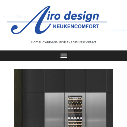
Home
/
Wijnkoelers
/
Met handgreep
/ WC1792 rvs voor combinatie
<< Vorige pagina
Home
Downloads
Service
Vacatures
Contact