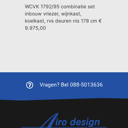
WCVK 1792/95 combinatie set
inbouw vriezer, wijnkast,
koelkast, rvs deuren nis 178 cm €
9.975,00
Vragen? Bel 088-5013636