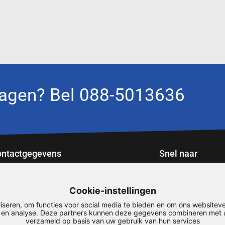
agen? Bel 088-5013636
ntactgegevens
Snel naar
portweg 12
Service
Downloads
01 ZV Roden
Cookie-instellingen
Maatwerk
8-5013636
iseren, om functies voor social media te bieden en om ons websiteve
Mijn account
rodesign@airodesign.nl
n en analyse. Deze partners kunnen deze gegevens combineren met an
verzameld op basis van uw gebruik van hun services