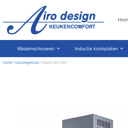
Hom
Wasemschouwen
Inductie kookplaten
Home
/
Uncategorized
/ Quatro slim 900