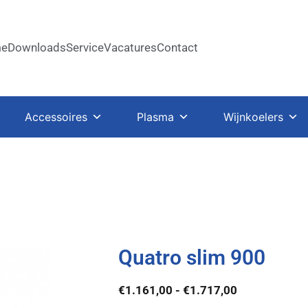
e
Downloads
Service
Vacatures
Contact
Accessoires
Plasma
Wijnkoelers
Quatro slim 900
€
1.161,00
-
€
1.717,00