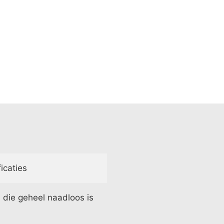
icaties
die geheel naadloos is