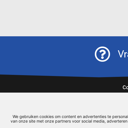
Vr
Co
Ex
93
08
We gebruiken cookies om content en advertenties te personal
ai
van onze site met onze partners voor social media, advertere