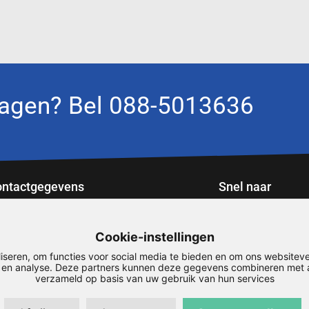
agen? Bel 088-5013636
ntactgegevens
Snel naar
portweg 12
Service
Downloads
01 ZV Roden
Cookie-instellingen
Maatwerk
8-5013636
iseren, om functies voor social media te bieden en om ons websiteve
Mijn account
rodesign@airodesign.nl
n en analyse. Deze partners kunnen deze gegevens combineren met an
verzameld op basis van uw gebruik van hun services