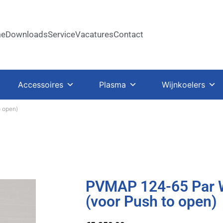
e
Downloads
Service
Vacatures
Contact
Accessoires
Plasma
Wijnkoelers
 open)
PVMAP 124-65 Par 
(voor Push to open)