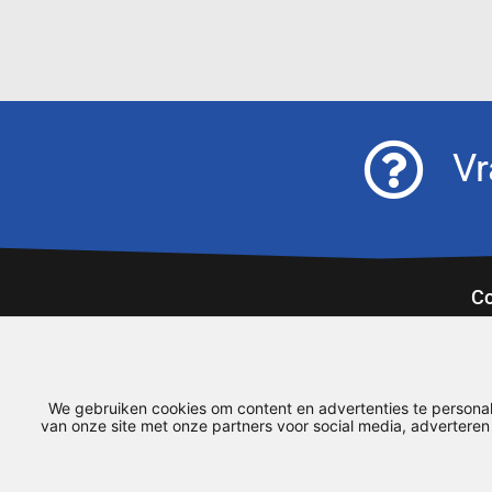
Vr
Co
Ex
93
08
We gebruiken cookies om content en advertenties te personal
ai
van onze site met onze partners voor social media, advertere