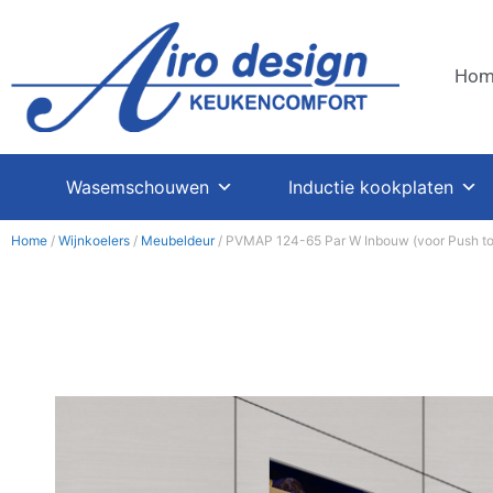
Hom
Wasemschouwen
Inductie kookplaten
Home
/
Wijnkoelers
/
Meubeldeur
/ PVMAP 124-65 Par W Inbouw (voor Push to