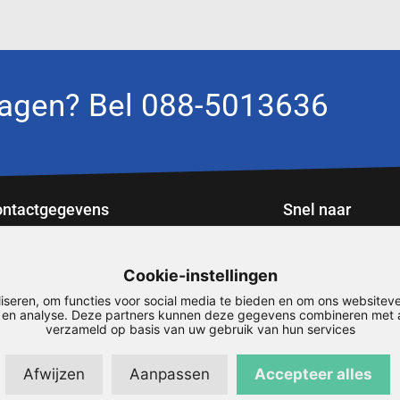
agen? Bel 088-5013636
ntactgegevens
Snel naar
portweg 12
Service
Downloads
01 ZV Roden
Cookie-instellingen
Maatwerk
8-5013636
iseren, om functies voor social media te bieden en om ons websiteve
Mijn account
rodesign@airodesign.nl
n en analyse. Deze partners kunnen deze gegevens combineren met an
verzameld op basis van uw gebruik van hun services
Afwijzen
Aanpassen
Accepteer alles
 door
SiteOnline
|
Privacyverklaring
|
Disclaimer
|
Sitemap
|
Algemene Voo