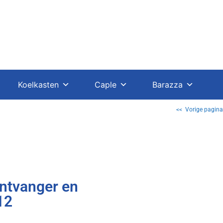
Koelkasten
Caple
Barazza
<< Vorige pagina
ntvanger en
12