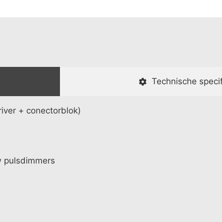
Technische specif
iver + conectorblok)
w pulsdimmers