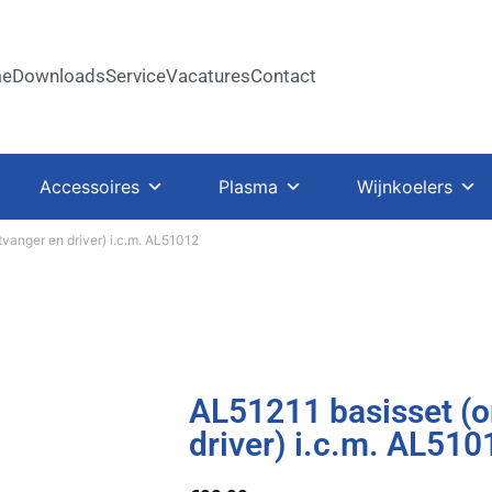
e
Downloads
Service
Vacatures
Contact
Accessoires
Plasma
Wijnkoelers
tvanger en driver) i.c.m. AL51012
AL51211 basisset (o
driver) i.c.m. AL510