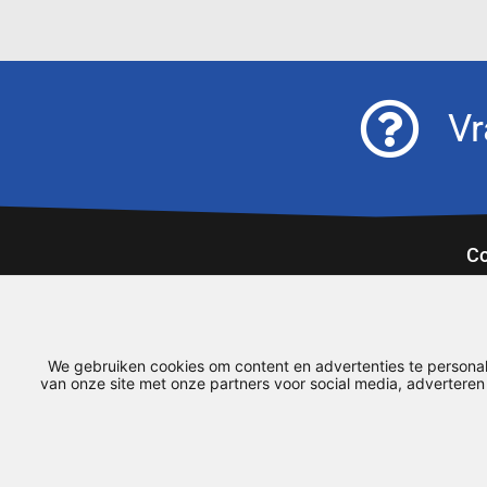
Vr
Co
Ex
93
08
We gebruiken cookies om content en advertenties te personal
ai
van onze site met onze partners voor social media, advertere
Copyright © 2026 Airodesign | | Realisatie