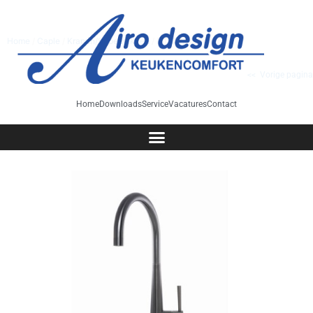
Home
/
Caple
/
Kranen/Spoelbakken
/ RID/GM Gunmetal
<< Vorige pagina
Home
Downloads
Service
Vacatures
Contact