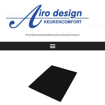
Home
/
Accessoires
/
Koolstoffilter
/ KF3028-3 koolstoffilters
<< Vorige pagina
Home
Downloads
Service
Vacatures
Contact