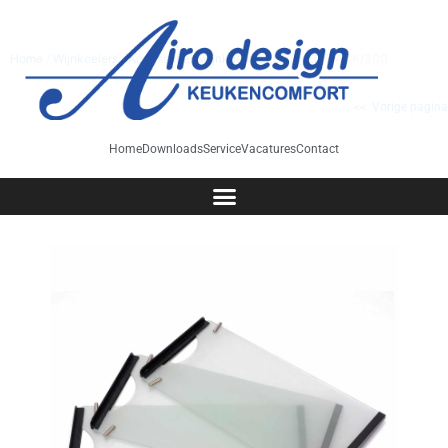
Home
/
Wijnkoelers
/
Accessoires wijnkoelers
/ GSSHELFPACK/300
<< Vorige pagina
Home
Downloads
Service
Vacatures
Contact