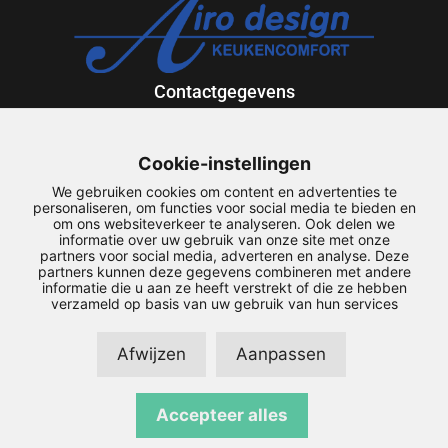
Contactgegevens
Exportweg 12
9301 ZV Roden
Cookie-instellingen
088-5013636
We gebruiken cookies om content en advertenties te
airodesign@airodesign.nl
personaliseren, om functies voor social media te bieden en
om ons websiteverkeer te analyseren. Ook delen we
informatie over uw gebruik van onze site met onze
Snel naar
partners voor social media, adverteren en analyse. Deze
partners kunnen deze gegevens combineren met andere
Service
informatie die u aan ze heeft verstrekt of die ze hebben
Downloads
verzameld op basis van uw gebruik van hun services
Maatwerk
Mijn account
Afwijzen
Aanpassen
Copyright © 2026 Airodesign | | Realisatie door
SiteOnline
|
Accepteer alles
Privacyverklaring
|
Disclaimer
|
Sitemap
|
Algemene
Voorwaarden