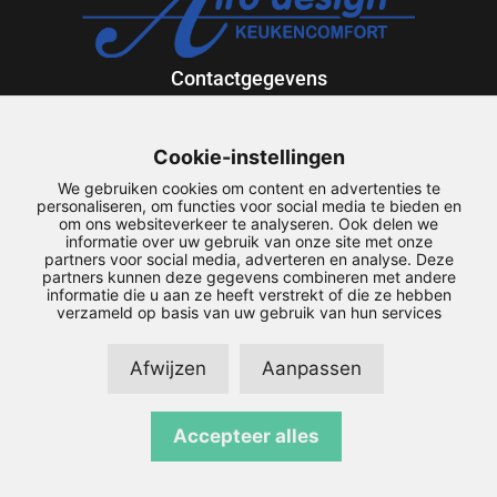
Contactgegevens
Exportweg 12
9301 ZV Roden
Cookie-instellingen
088-5013636
We gebruiken cookies om content en advertenties te
airodesign@airodesign.nl
personaliseren, om functies voor social media te bieden en
om ons websiteverkeer te analyseren. Ook delen we
informatie over uw gebruik van onze site met onze
Snel naar
partners voor social media, adverteren en analyse. Deze
partners kunnen deze gegevens combineren met andere
informatie die u aan ze heeft verstrekt of die ze hebben
Service
verzameld op basis van uw gebruik van hun services
Downloads
Maatwerk
Mijn account
Afwijzen
Aanpassen
Copyright © 2026 Airodesign | | Realisatie door
SiteOnline
|
Accepteer alles
Privacyverklaring
|
Disclaimer
|
Sitemap
|
Algemene
Voorwaarden