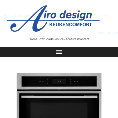
Home
/
Caple
/
Inbouwapparatuur
/
Bakoven
/ C2105SS oven nis 60 cm rvs
Sense
<< Vorige pagina
Home
Downloads
Service
Vacatures
Contact