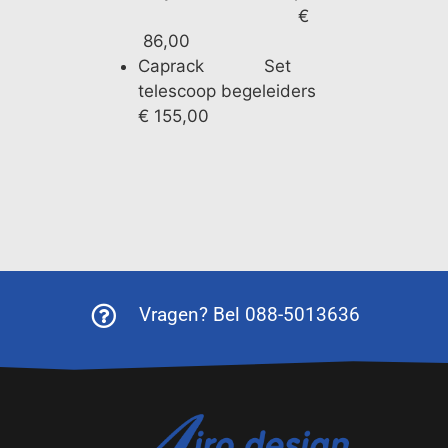
€
86,00
Caprack Set
telescoop begeleiders
€ 155,00
Vragen? Bel 088-5013636