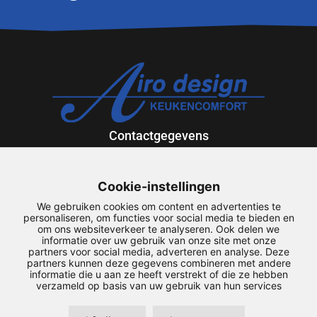
Contactgegevens
Exportweg 12
9301 ZV Roden
Cookie-instellingen
088-5013636
We gebruiken cookies om content en advertenties te
airodesign@airodesign.nl
personaliseren, om functies voor social media te bieden en
om ons websiteverkeer te analyseren. Ook delen we
informatie over uw gebruik van onze site met onze
Snel naar
partners voor social media, adverteren en analyse. Deze
partners kunnen deze gegevens combineren met andere
Service
informatie die u aan ze heeft verstrekt of die ze hebben
Downloads
verzameld op basis van uw gebruik van hun services
Maatwerk
Mijn account