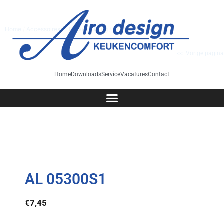
Home
/
Accessoires
/
LED verlichting
/ AL 05300S1
<< Vorige pagina
Home
Downloads
Service
Vacatures
Contact
AL 05300S1
€
7,45