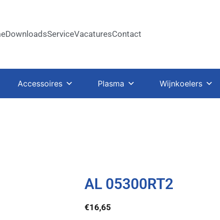
e
Downloads
Service
Vacatures
Contact
Accessoires
Plasma
Wijnkoelers
AL 05300RT2
€
16,65