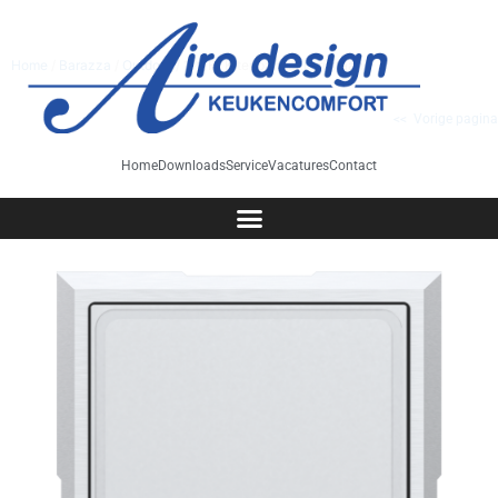
Home
/
Barazza
/
Outdoor
/ 1PTFTK teppanyaki vrijstaand
<< Vorige pagina
Home
Downloads
Service
Vacatures
Contact