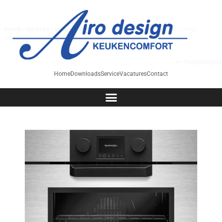
Home
/
Barazza
/
Inbouwapparatuur
/
Combi Ovens
/ 1FEVSVC combi
stoomoven nis 45 cm icon rvs
<< Vorige pagina
Home
Downloads
Service
Vacatures
Contact