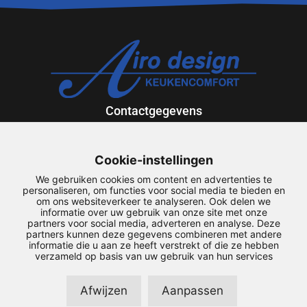
Contactgegevens
Exportweg 12
9301 ZV Roden
Cookie-instellingen
088-5013636
We gebruiken cookies om content en advertenties te
airodesign@airodesign.nl
personaliseren, om functies voor social media te bieden en
om ons websiteverkeer te analyseren. Ook delen we
informatie over uw gebruik van onze site met onze
Snel naar
partners voor social media, adverteren en analyse. Deze
partners kunnen deze gegevens combineren met andere
Service
informatie die u aan ze heeft verstrekt of die ze hebben
Downloads
verzameld op basis van uw gebruik van hun services
Maatwerk
Mijn account
Afwijzen
Aanpassen