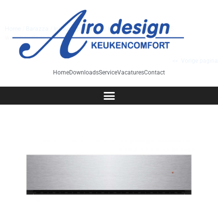
Home
/
Barazza
/
Inbouwapparatuur
/
Koffiemachine
/ 1CEEVS
warmhoudlade nis 15 cm icon rvs
<< Vorige pagina
Home
Downloads
Service
Vacatures
Contact